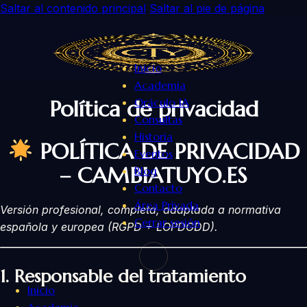
Saltar al contenido principal
Saltar al pie de página
Inicio
Academia
Política de privacidad
Oráculo IA
Consultas
Historia
POLÍTICA DE PRIVACIDAD
Eventos
– CAMBIATUYO.ES
Blog
Contacto
Área Privada
Versión profesional, completa, adaptada a normativa
Cerrar sesión
española y europea (RGPD + LOPDGDD).
1.
Responsable del tratamiento
Inicio