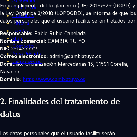
Academia
En cumplimiento del Reglamento (UE) 2016/679 (RGPD) y
Oráculo IA
la Ley Orgánica 3/2018 (LOPDGDD), se informa de que los
Consultas
datos personales que el usuario facilite serán tratados por:
Historia
Eventos
Responsable:
Pablo Rubio Canelada
Blog
Nombre comercial:
CAMBIA TU YO
Contacto
NIF:
29143777V
Área Privada
Correo electrónico:
admin@cambiatuyo.es
Cerrar sesión
Domicilio:
Urbanización Mercedarias 15, 31591 Corella,
Navarra
Dominio:
https://www.cambiatuyo.es
2.
Finalidades del tratamiento de
datos
Los datos personales que el usuario facilite serán