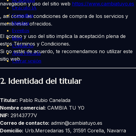
Academia
navegación y uso del sitio web
https://www.cambiatuyo.es
Oráculo IA
Consultas
, así como las condiciones de compra de los servicios y
Historia
membresías ofrecidos.
Eventos
El acceso y uso del sitio implica la aceptación plena de
Blog
estos Términos y Condiciones.
Contacto
Si no estás de acuerdo, te recomendamos no utilizar este
Área Privada
sitio web.
Cerrar sesión
2. Identidad del titular
Titular:
Pablo Rubio Canelada
Nombre comercial:
CAMBIA TU YO
NIF:
29143777V
Correo de contacto:
admin@cambiatuyo.es
Domicilio:
Urb.Mercedarias 15, 31591 Corella, Navarra