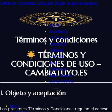
Saltar al contenido principal
Saltar al pie de página
Inicio
Academia
Términos y condiciones
Oráculo IA
Consultas
Historia
TÉRMINOS Y
Eventos
CONDICIONES DE USO –
Blog
Contacto
CAMBIATUYO.ES
Área Privada
Cerrar sesión
1. Objeto y aceptación
Inicio
Los presentes Términos y Condiciones regulan el acceso,